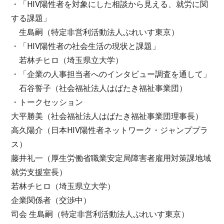
・「HIV陽性者を対象にした相談から見える、就労に関
する課題」
生島嗣（特定非営利活動法人ぷれいす東京）
・「HIV陽性者の社会生活の現状と課題」
若林チヒロ（埼玉県立大学）
・「企業の人事担当者へのインタビュー調査を通して」
石谷誓子（社会福祉法人はばたき福祉事業団）
・トークセッション
大平勝美（社会福祉法人はばたき福祉事業団理事長）
高久陽介（日本HIV陽性者ネットワーク・ジャンププラ
ス）
藤井礼一（厚生労働省職業安定局障害者雇用対策課地域
就労支援室長）
若林チヒロ（埼玉県立大学）
企業関係者（交渉中）
司会 生島嗣（特定非営利活動法人ぷれいす東京）